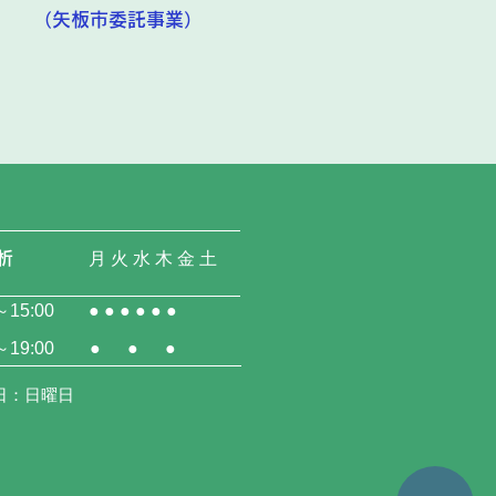
​（矢板市委託事業）
析
月 火 水 木 金 土
～15:00
● ● ● ● ● ●
～19:00
● ● ●
日：日曜日