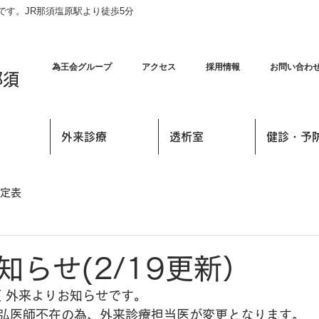
す。JR那須塩原駅より徒歩5分
為王会グループ
アクセス
採用情報
お問い合わ
那須
外来診療
透析室
健診・予
定表
知らせ(2/19更新）
須 外来よりお知らせです。
弘医師不在の為、外来診療担当医が変更となります。