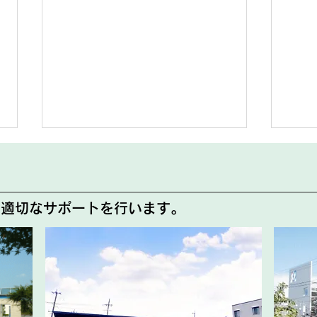
代診のお知らせ
設備
尾形クリニック那須 外来よりお
下記
で適切なサポートを行います。
知らせです。 8月12日(水)は院
うた
長不在のため下記の通り外来診療
は1
担当医が変更となります。 8月
す。 7月28日(火) 15：00～
12日(水) 終日 太田 雄飛 医
7月
師 急なお知らせとなりますが、
ご迷
ご理解の程よろしくお願いいたし
ろし
ます。