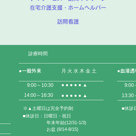
在宅介護支援・ホームヘルパー
訪問看護
診療時間
●一般外来
月 火 水 木 金 土
●血液透
● ● ● ● ● ▲
9:00～10:30
9:00
14:00～16:30
● ● ● ● ● ▲
13:30
※▲土曜日は完全予約制
■休診
■休診日：日曜日・祝日
年末年始(12/31-1/3)
お盆 (8/14-8/15)