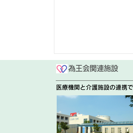
お盆休みのお知らせ
為王会関連施設
今年度のお盆休みは下記の通りで
医療機関と介護施設の連携
す。 8月14日(金)、8月15日
(土) 終日 発熱外来を含む外来
診療はお休みとなりますので、ご
予約の際はご注意ください。 ご
不便おかけいたしますが、よろし
くお願いいたします。