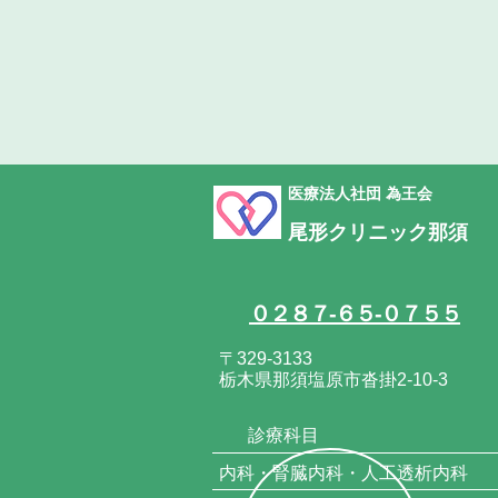
医療法人社団 為王会
尾形クリニック那須
０２８７-６５-０７５５
〒329-3133
栃木県那須塩原市沓掛2-10-3
診療科目
内科・腎臓内科・人工透析内科