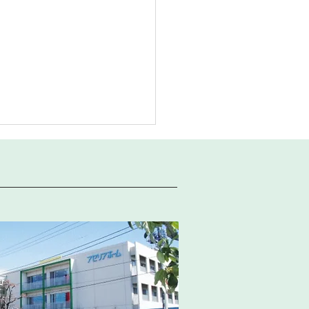
点検・工事のお知らせ
日程で設備点検及び工事を行
め、発熱外来を含む外来診療
4：30までで 終了となりま
30日(木) 15：00～
惑をおかけいたしますが、よ
くお願いいたします。