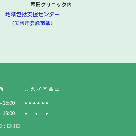
尾形クリニック内
地域包括支援センター
​（矢板市委託事業）
析
月 火 水 木 金 土
～15:00
● ● ● ● ● ●
～19:00
● ● ●
日：日曜日