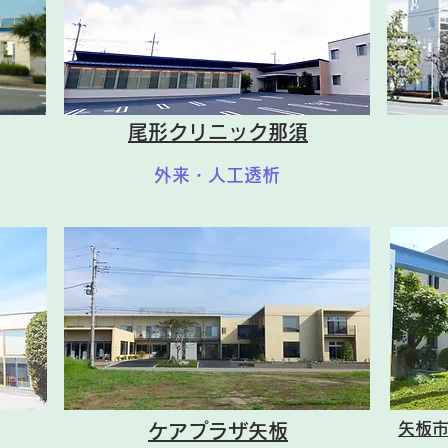
ご理解の程よろしくお願いいたし
ます
ます。
尾形クリニック那須
外来・人工透析
矢板
ケアプラザ矢板