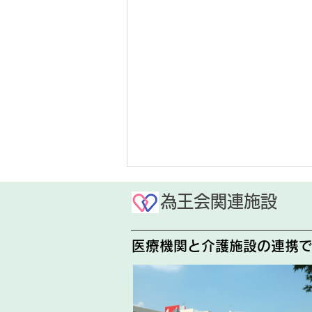
お盆休みのお知らせ
為王会関連施設
今年度のお盆休みは下記の通りで
医療機関と介護施設の連携
す。 8月14日(金)、8月15日
(土) 終日 発熱外来を含む外来
診療はお休みとなりますので、ご
予約の際はご注意ください。 ご
不便おかけいたしますが、よろし