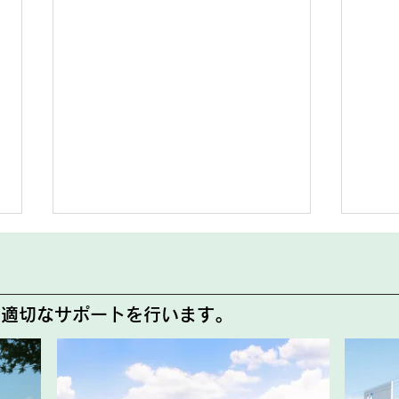
代診のお知らせ
8月
尾形クリニック那須 外来よりお
8月
で適切なサポートを行います。
知らせです。 8月12日(水)は院
載い
長不在のため下記の通り外来診療
確認
担当医が変更となります。 8月
急患
12日(水) 終日 太田 雄飛 医
がご
師 急なお知らせとなりますが、
けい