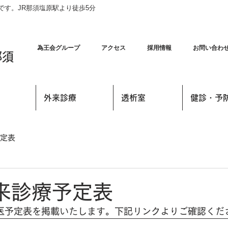
す。JR那須塩原駅より徒歩5分
為王会グループ
アクセス
採用情報
お問い合わ
那須
外来診療
透析室
健診・予
定表
来診療予定表
医予定表を掲載いたします。下記リンクよりご確認くだ