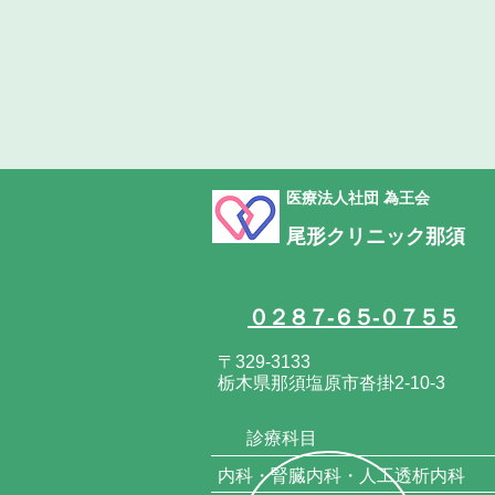
医療法人社団 為王会
尾形クリニック那須
０２８７-６５-０７５５
〒329-3133
栃木県那須塩原市沓掛2-10-3
診療科目
内科・腎臓内科・人工透析内科