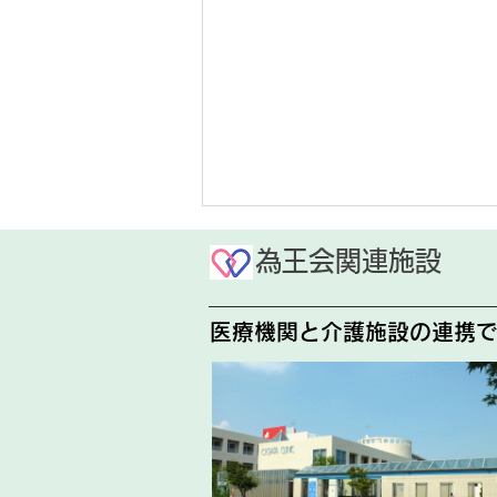
お盆休みのお知らせ
為王会関連施設
今年度のお盆休みは下記の通りで
医療機関と介護施設の連携
す。 8月14日(金)、8月15日
(土) 終日 発熱外来を含む外来
診療はお休みとなりますので、ご
予約の際はご注意ください。 ご
不便おかけいたしますが、よろし
くお願いいたします。