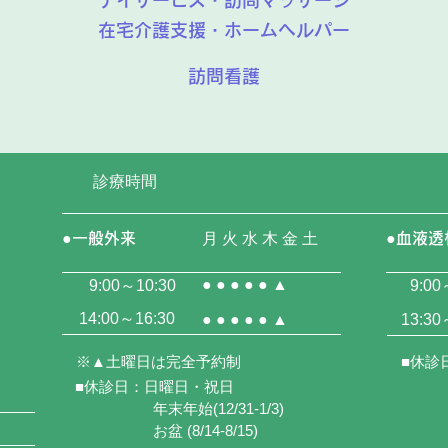
デイサービス・訪問マッサージ
在宅介護支援・ホームヘルパー
訪問看護
診療時間
●一般外来
月 火 水 木 金 土
●血液透
● ● ● ● ● ▲
9:00～10:30
9:00
14:00～16:30
● ● ● ● ● ▲
13:30
※▲土曜日は完全予約制
■休診
■休診日：日曜日・祝日
年末年始(12/31-1/3)
お盆 (8/14-8/15)