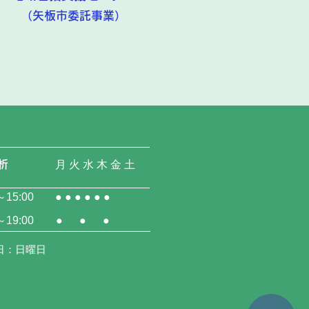
​（矢板市委託事業）
析
月 火 水 木 金 土
～15:00
● ● ● ● ● ●
～19:00
● ● ●
日：日曜日