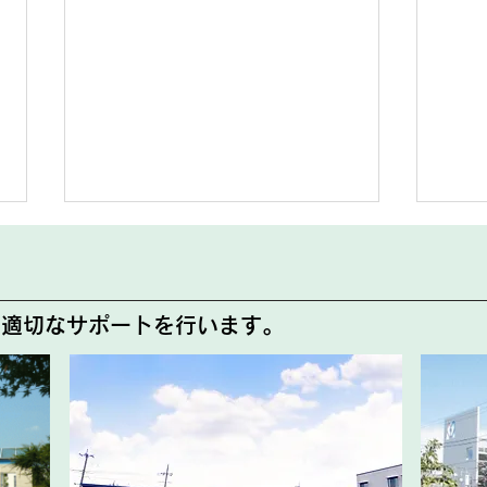
代診のお知らせ
8月
尾形クリニック那須 外来よりお
8月
で適切なサポートを行います。
知らせです。 8月12日(水)は院
載い
長不在のため下記の通り外来診療
確認
担当医が変更となります。 8月
急患
12日(水) 終日 太田 雄飛 医
がご
師 急なお知らせとなりますが、
けい
ご理解の程よろしくお願いいたし
ます
ます。