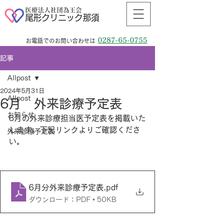
医療法人社団為王会
尾形クリニック那須
0287-65-0755
お電話でのお問い合わせは
記事
Allpost
2024年5月31日
Allpost
6月 外来診療予定表
お知らせ
6月の外来診療担当医予定表を掲載いた
します。下記リンクよりご確認くださ
外来診療予定表
い。
6月分外来診療予定表
.pdf
ダウンロード：PDF • 50KB