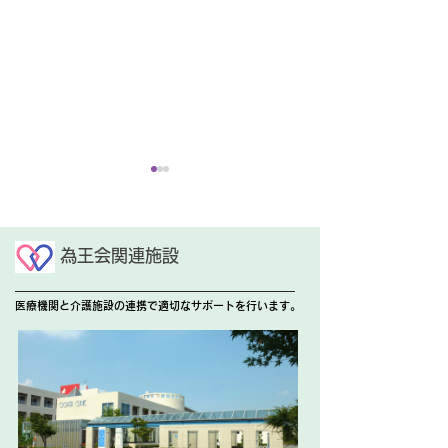
6月 外来診療予定表
5月 外来診療
6月の外来診療担当医予定表
5月の外来診療担
為王会関連施設
を掲載いたします。下記リン
を掲載いたします
クよりご確認ください。 ※
クよりご確認くだ
医療機関と介護施設の連携で適切なサポートを行います。
医師の用務、急患等により急
医師の用務、急患
きょ変更となる場合がござい
きょ変更となる場
ます。 ご迷惑をおかけい
ます。 ご迷惑を
たしますが、ご了承ください
たしますが、ご了
ますようお願い申し上げま
ますようお願い申
す。 +++代診のご案内+++ 6
す。