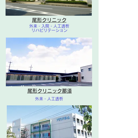
月17日(水)は、米田 尚弘
医師不在のため外来診療担当
医が 太田 雄飛 医師へ変
尾形クリニック
更となります。 よろしくお
外来・入院・人工透析
願いいたします。
リハビリテーション
尾形クリニック那須
外来・人工透析