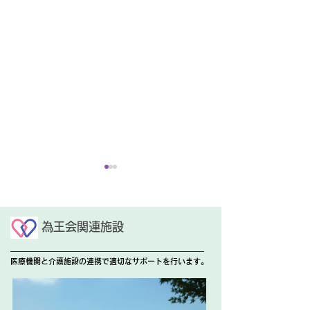
6月 外来診療予定表
5月 外来診療
6月の外来診療担当医予定表
5月の外来診療担
為王会関連施設
を掲載いたします。下記リン
を掲載いたします
クよりご確認ください。 ※
クよりご確認くだ
医療機関と介護施設の連携で適切なサポートを行います。
医師の用務、急患等により急
医師の用務、急患
きょ変更となる場合がござい
きょ変更となる場
ます。 ご迷惑をおかけい
ます。 ご迷惑を