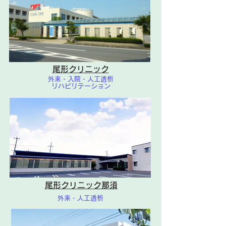
たしますが、ご了承ください
たしますが、ご了
ますようお願い申し上げま
ますようお願い申
す。 +++代診のご案内+++ 6
す。
月17日(水)は、米田 尚弘
医師不在のため外来診療担当
医が 太田 雄飛 医師へ変
尾形クリニック
更となります。 よろしくお
外来・入院・人工透析
願いいたします。
リハビリテーション
尾形クリニック那須
外来・人工透析