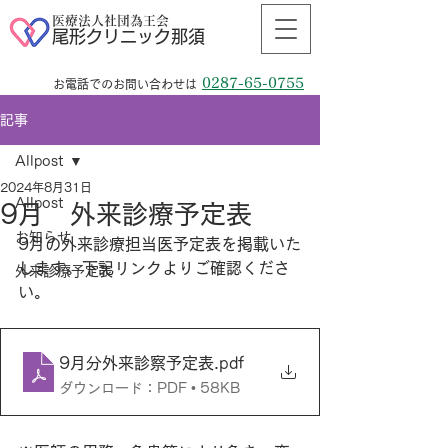
医療法人社団為王会
尾形クリニック那須
0287-65-0755
お電話でのお問い合わせは
記事
Allpost
2024年8月31日
Allpost
9月 外来診療予定表
お知らせ
9月の外来診療担当医予定表を掲載いた
します。下記リンクよりご確認くださ
外来診療予定表
い。
9月分外来診察予定表
.pdf
ダウンロード：PDF • 58KB