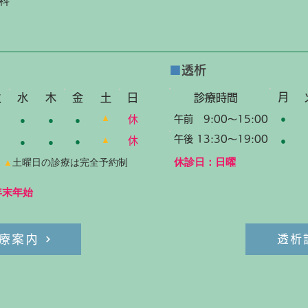
科
■
透析
月
火
水
木
金
土
​
診療時間
▲
休
午前 9:00～15:00
●
●
●
●
午後 13:30～19:00
▲
休
●
●
●
●
休診日：日曜
土曜
日の診療は完全予約制
▲
年末年始
療案内
透析