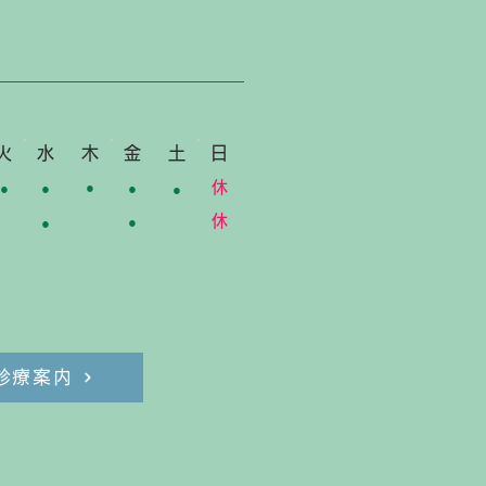
火
水
木
金
土
​
休
●
●
●
●
●
休
●
●
診療案内