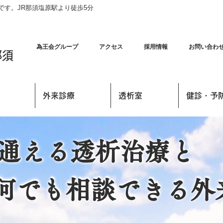
す。JR那須塩原駅より徒歩5分
為王会グループ
アクセス
採用情報
お問い合わ
那須
外来診療
透析室
健診・予
通える透析治療と
通える透析治療と
何でも相談できる外
何でも相談できる外