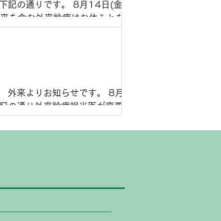
記の通りです。 8月14日(金)、8月15
熱外来を含む外来診療はお休みとなりますの
注意ください。 ご不便おかけいたします
いたします。
外来よりお知らせです。 8月12日(水)
記の通り外来診療担当医が変更となりま
) 終日 太田 雄飛 医師 急なお知らせと
の程よろしくお願いいたします。