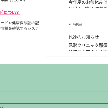
今年度のお盆休みは下
日(土) 終日 発
証)について
で、ご予約の際はご
が、よろしくお願い
カードや健康保険証の記
20 時間前
格情報を確認するシステ
代診のお知らせ
尾形クリニック那須 
は院長不在のため下
す。 8月12日(水
なりますが、ご理解