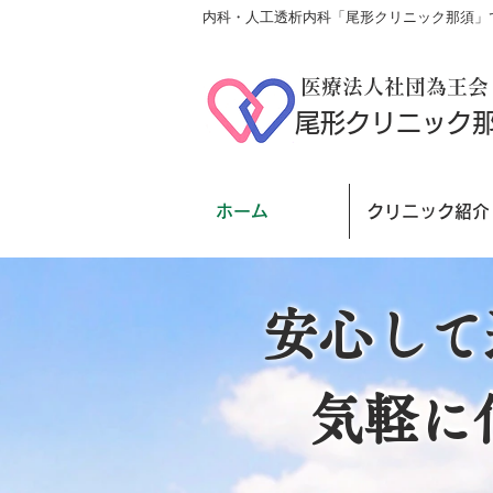
内科・人工透析内科「尾形クリニック那須」で
医療法人社団為王会
尾形クリニック
ホーム
クリニック紹介
安心して
安心して
気軽に
気軽に