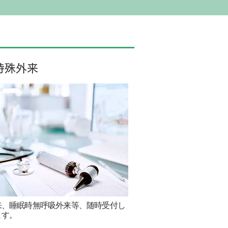
特殊外来
来、睡眠時無呼吸外来等、随時受付し
ます。