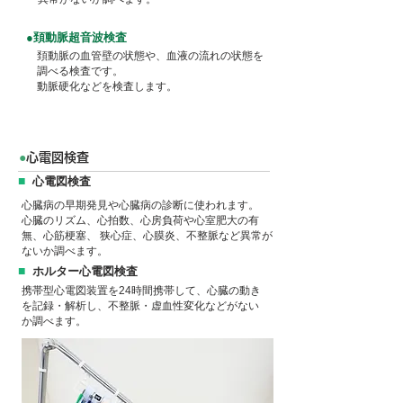
●頚動脈超音波検査
頚動脈の血管壁の状態や、血液の流れの状態を
調べる検査です。
動脈硬化などを検査します。
●
心電図検査
■
心電図検査
心臓病の早期発見や心臓病の診断に使われます。
心臓のリズム、心拍数、心房負荷や心室肥大の有
無、心筋梗塞、 狭心症、心膜炎、不整脈など異常が
ないか調べます。
■
ホルター心電図検査
携帯型心電図装置を24時間携帯して、心臓の動き
を記録・解析し、不整脈・虚血性変化などがない
か調べます。