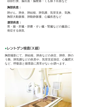
頭部打撲、脳出血・脳梗塞・くも膜下出血など
胸部疾患：
肺がん、肺炎、肺結核、肺気腫、気管支炎、気胸、
胸部大動脈瘤、肺動静脈瘻、心臓疾患など
腹部疾患：
胃・腸・肝臓・胆嚢・すい臓・腎臓などの臓器に
発症する病気
●
レントゲン検査(Ｘ線)
胸部撮影にて、肺結核、肺炎などの炎症、肺癌、肺の
う胞、肺気腫などの疾患や、気管支拡張症、心臓肥大
など、呼吸器と循環器に異常がないか調べます。