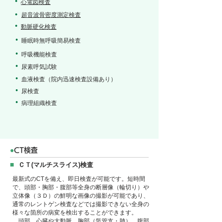
●
心電図検査
超音波骨密度測定検査
●
●
動脈硬化検査
●
睡眠時無呼吸簡易検査
●
呼吸機能検査
●
尿素呼気試験
●
血液検査（院内迅速検査設備あり）
●
尿検査
●
病理組織検査
●
CT検査
■
ＣＴ(マルチスライス)検査
最新式のCTを備え、即日検査が可能です。短時間
で、頭部・胸部・腹部等全身の断層像（輪切り）や
立体像（３Ｄ）の鮮明な画像の撮影が可能であり、
通常のレントゲン検査などでは撮影できない全身の
様々な箇所の病変を検出することができます。
頭部、心臓や大動脈、胸部（気管支・肺）、腹部